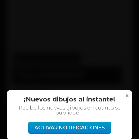
NICKELODEON
:
BOB ESPONJA
JUL 14, 2026
CALAMARDO
VER DIBUJO
×
¡Nuevos dibujos al instante!
Recibe los nuevos dibujos en cuanto se
publiquen.
ACTIVAR NOTIFICACIONES